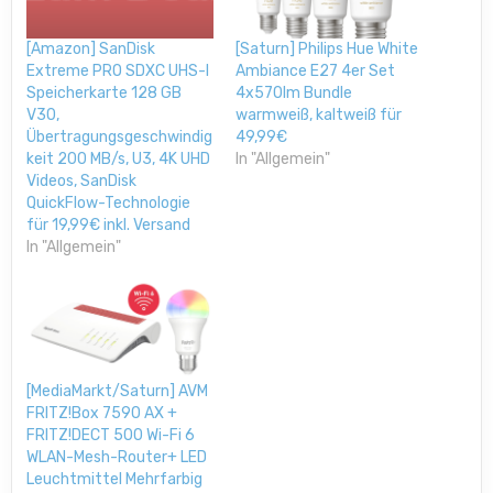
[Saturn] Philips Hue White
[Amazon] SanDisk
Ambiance E27 4er Set
Extreme PRO SDXC UHS-I
4x570lm Bundle
Speicherkarte 128 GB
warmweiß, kaltweiß für
V30,
49,99€
Übertragungsgeschwindig
In "Allgemein"
keit 200 MB/s, U3, 4K UHD
Videos, SanDisk
QuickFlow-Technologie
für 19,99€ inkl. Versand
In "Allgemein"
[MediaMarkt/Saturn] AVM
FRITZ!Box 7590 AX +
FRITZ!DECT 500 Wi-Fi 6
WLAN-Mesh-Router+ LED
Leuchtmittel Mehrfarbig