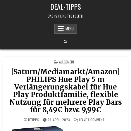
Skip to content
DEAL-TIPPS
DAS IST EINE TESTSEITE!
MENU
POSTED IN
ALLGEMEIN
[Saturn/Mediamarkt/Amazon]
PHILIPS Hue Play 5 m
Verlängerungskabel für Hue
Play Produktfamilie, flexible
Nutzung für mehrere Play Bars
für 8,49€ bzw. 9,99€
ON [SATURN/MEDIA
DTIPPS
29. APRIL 2023
LEAVE A COMMENT