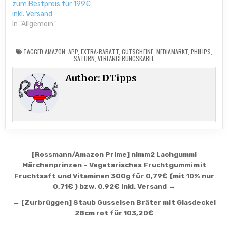
zum Bestpreis für 199€
inkl. Versand
In "Allgemein"
TAGGED
AMAZON
,
APP
,
EXTRA-RABATT
,
GUTSCHEINE
,
MEDIAMARKT
,
PHILIPS
,
SATURN
,
VERLÄNGERUNGSKABEL
Author:
DTipps
Beitragsnavigation
[Rossmann/Amazon Prime] nimm2 Lachgummi
Märchenprinzen – Vegetarisches Fruchtgummi mit
Fruchtsaft und Vitaminen 300g für 0,79€ (mit 10% nur
0,71€ ) bzw. 0,92€ inkl. Versand →
← [Zurbrüggen] Staub Gusseisen Bräter mit Glasdeckel
28cm rot für 103,20€