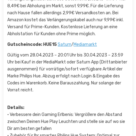
8,49€ bei Abholung im Markt, sonst 9,99€. Für die Lieferung
nach Hause fallen allerdings 2,99€ Versandkosten an. Bei
Amazon kostet das Verlängerungskabel auch nur 9,99€ inkl.
Versand für Prime-Kunden. Kostenlose Lieferung an eine
Abholstation für Kunden ohne Prime möglich.
Gutscheincode: HUE15
Saturn
/
Mediamarkt
Gültig vom 28.04.2023 – 20:01 Uhr bis 30.04.2023 – 23:59
Uhr bei Kauf in der MediaMarkt oder Saturn App (Drittanbieter
ausgenommen) für vorrätige/sofort verfügbare Artikel der
Marke Philips Hue. Abzug erfolgt nach Login & Eingabe des
Codes im Warenkorb. Keine Barauszahlung. Nur solange der
Vorrat reicht.
Details:
• Verbessere dein Gaming Erlbenis: Vergrößere den Abstand
zwischen Deinen Hue Play Leuchten und stelle sie auf wo sie
Dir am besten gefallen
• Zubehör für Ihr smartes Philips Hue System: Optimal zur